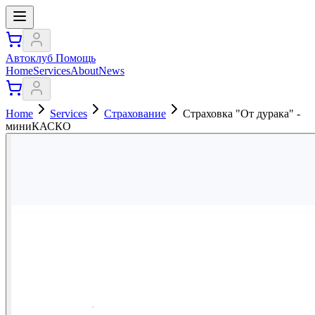
Автоклуб Помощь
Home
Services
About
News
Home
Services
Страхование
Страховка "От дурака" -
миниКАСКО