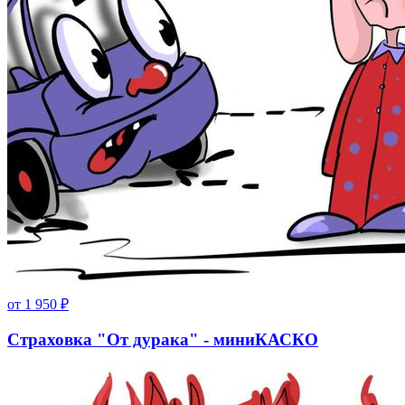
от
1 950
₽
Страховка "От дурака" - миниКАСКО