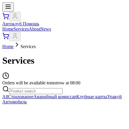
Автоклуб Помощь
Home
Services
About
News
Home
Services
Services
Orders will be available tomorrow at 08:00
All
Страхование
Аварийный комиссар
Клубные карты
Упакуй
Автомобиль