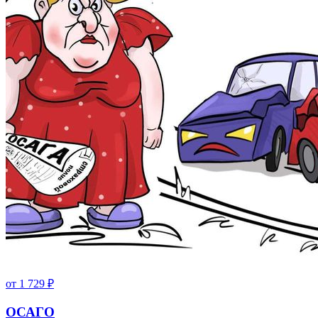
от
1 729
₽
ОСАГО