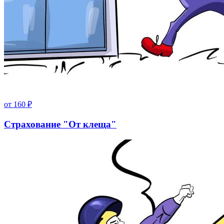
от
160
₽
Страхование "От клеща"