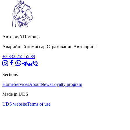
Автоклуб Помощь
Аварийный комиссар Страхование Автоюрист
+7 833 255 55 89
Sections
Home
Services
About
News
Loyalty program
Made in UDS
UDS website
Terms of use