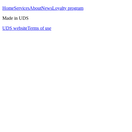
Home
Services
About
News
Loyalty program
Made in UDS
UDS website
Terms of use